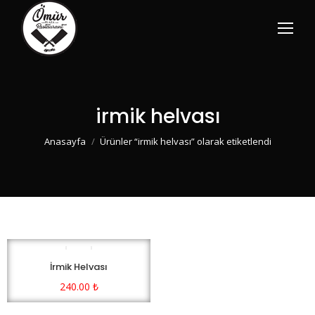
irmik helvası
You are here:
Anasayfa
Ürünler “irmik helvası” olarak etiketlendi
İrmik Helvası
240.00
₺