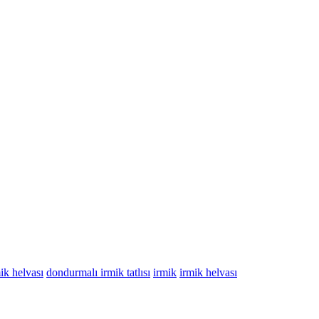
ik helvası
dondurmalı irmik tatlısı
irmik
irmik helvası