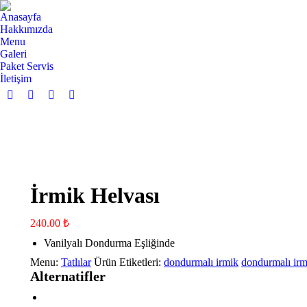
Anasayfa
Hakkımızda
Menu
Galeri
Paket Servis
İletişim
Facebook
Twitter
Pinterest
Instagram
page
page
page
page
opens
opens
opens
opens
in
in
in
in
new
new
new
new
window
window
window
window
İrmik Helvası
240.00
₺
Vanilyalı Dondurma Eşliğinde
Menu:
Tatlılar
Ürün Etiketleri:
dondurmalı irmik
dondurmalı irm
Alternatifler