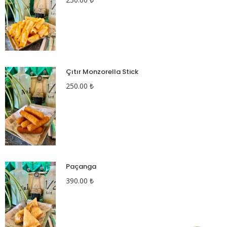
Çıtır Monzorella Stick
250.00
₺
Paçanga
390.00
₺
Menü
Menü