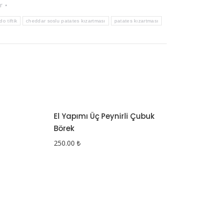
r
o tiftik
cheddar soslu patates kızartması
patates kızartması
El Yapımı Üç Peynirli Çubuk
Börek
250.00
₺