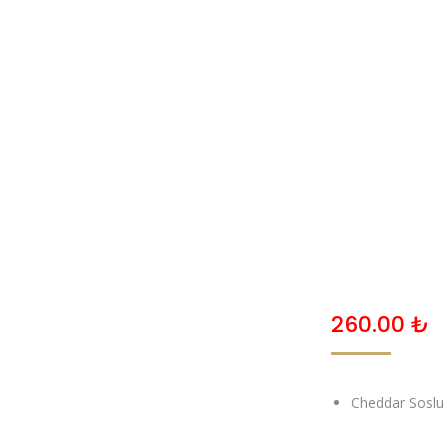
ANASAYFA
HAKKIMIZDA
MENU
GALERI
260.00
₺
Cheddar Soslu 