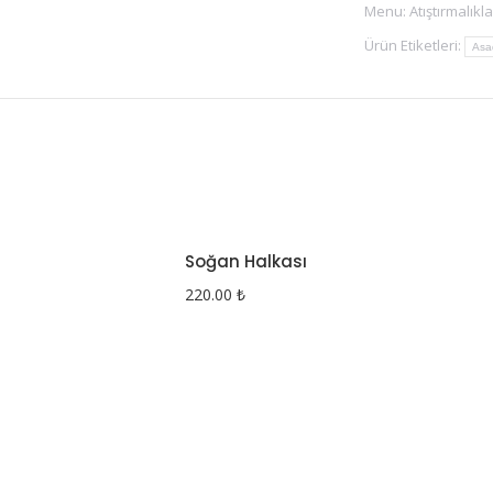
Menu:
Atıştırmalıkla
Ürün Etiketleri:
Asad
Soğan Halkası
220.00
₺