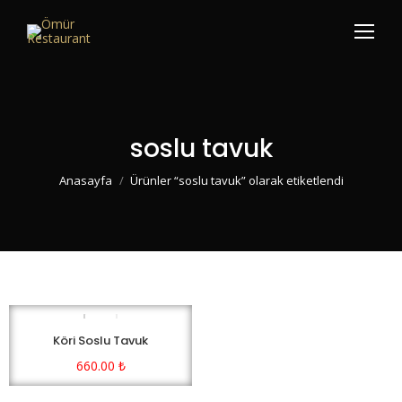
soslu tavuk
You are here:
Anasayfa
Ürünler “soslu tavuk” olarak etiketlendi
Köri Soslu Tavuk
660.00
₺