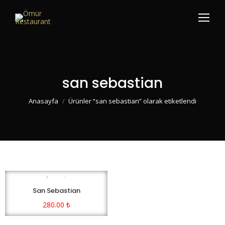
san sebastian
You are here:
Anasayfa
Ürünler “san sebastian” olarak etiketlendi
San Sebastian
280.00
₺