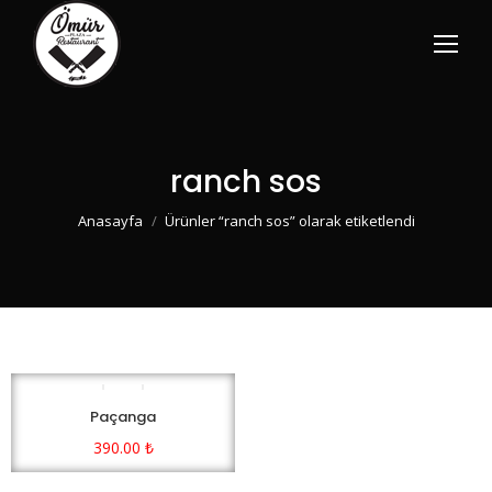
ranch sos
You are here:
Anasayfa
Ürünler “ranch sos” olarak etiketlendi
Paçanga
390.00
₺