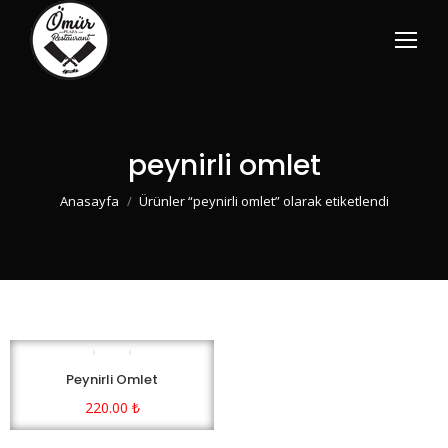
peynirli omlet
You are here:
Anasayfa
Ürünler “peynirli omlet” olarak etiketlendi
Peynirli Omlet
220.00
₺