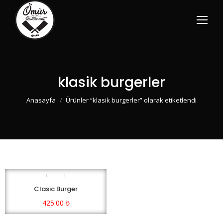
klasik burgerler
You are here:
Anasayfa
Ürünler “klasik burgerler” olarak etiketlendi
Clasic Burger
425.00
₺