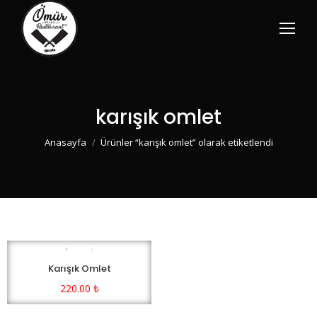
karışık omlet
You are here:
Anasayfa
Ürünler “karışık omlet” olarak etiketlendi
Karışık Omlet
220.00
₺