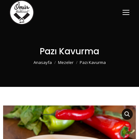
Pazı Kavurma
You are here:
Anasayfa
Mezeler
Pazı Kavurma