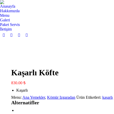
Anasayfa
Hakkımızda
Menu
Galeri
Paket Servis
İletişim
Facebook
Twitter
Pinterest
Instagram
page
page
page
page
opens
opens
opens
opens
in
in
in
in
new
new
new
new
window
window
window
window
Kaşarlı Köfte
830.00
₺
Kaşarlı
Menu:
Ana Yemekler
,
Kömür Izgaradan
Ürün Etiketleri:
kaşarlı
Alternatifler