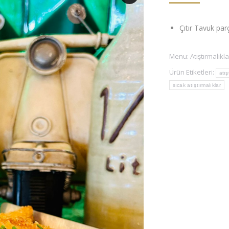
Çıtır Tavuk parç
Menu:
Atıştırmalıkla
Ürün Etiketleri:
atış
sıcak atıştırmalıklar