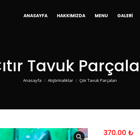
ANASAYFA
HAKKIMIZDA
MENU
GALERI
ıtır Tavuk Parçala
You are here:
Anasayfa
Atıştırmalıklar
Çıtır Tavuk Parçaları
370.00
₺