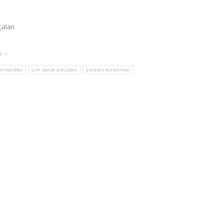
aları
r
tırmalıklar
çıtır tavuk parçaları
patates kızartması