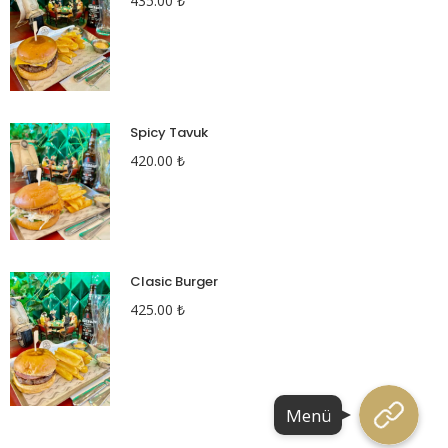
435.00
₺
Spicy Tavuk
420.00
₺
Clasic Burger
425.00
₺
Menü
Menü
Menü
Menü