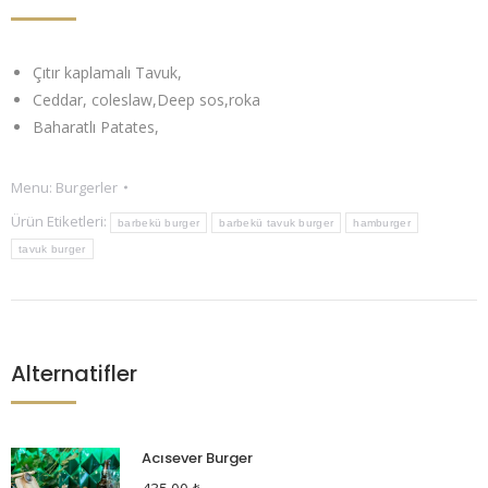
Çıtır kaplamalı Tavuk,
Ceddar, coleslaw,Deep sos,roka
Baharatlı Patates,
Menu:
Burgerler
Ürün Etiketleri:
barbekü burger
barbekü tavuk burger
hamburger
tavuk burger
Alternatifler
Acısever Burger