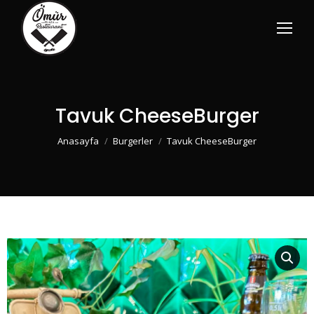
Tavuk CheeseBurger
You are here:
Anasayfa
Burgerler
Tavuk CheeseBurger