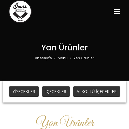
Yan Ürünler
You are here:
Anasayfa
Menu
Yan Ürünler
YİYECEKLER
İÇECEKLER
ALKOLLÜ İÇECEKLER
Yan Ürünler