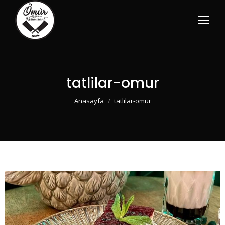
tatlilar-omur
You are here:
Anasayfa
tatlilar-omur