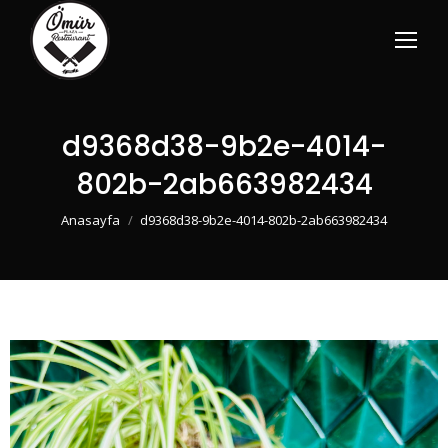
d9368d38-9b2e-4014-
802b-2ab663982434
You are here:
Anasayfa
d9368d38-9b2e-4014-802b-2ab663982434