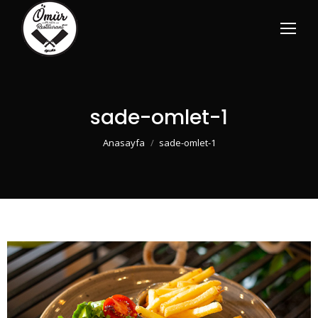
sade-omlet-1
You are here:
Anasayfa
sade-omlet-1